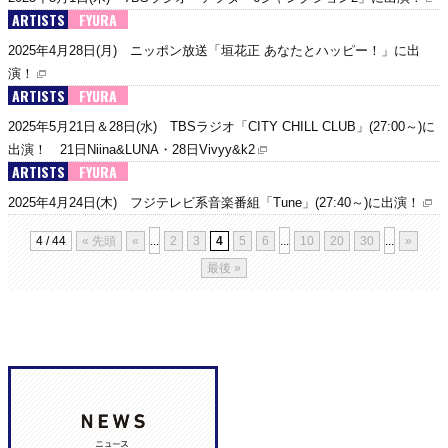
ARTISTS
FYURA
2025年4月28日(月) ニッポン放送「垣花正 あなたとハッピー！」に出
演！
ARTISTS
FYURA
2025年5月21日＆28日(水) TBSラジオ「CITY CHILL CLUB」(27:00～)に
出演！ 21日Niina&LUNA・28日Vivyy&k2
ARTISTS
FYURA
2025年4月24日(木) フジテレビ系音楽番組「Tune」(27:40～)に出演！
4 / 44
« 先頭
«
...
2
3
4
5
6
...
10
20
30
...
»
最後 »