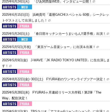
2025年6月24日(火) 「ぴあ関西版WEB」インタビュー公開！
ARTISTS
MCU
2025年6月15日(日) 浜崎貴司「還暦GACHIスペシャル 60祭」シークレッ
トゲストとして出演しました！
ARTISTS
FYURA
2025年5月24日(土) 「春日部キッチンカーうまいもん!!選手権」出演！
ARTISTS
MCU
2025年5月5日(月祝) 「東京ゲーム音楽ショー」に出演＆出展！
ARTISTS
FYURA
2025年5月9日(金) J-WAVE「JK RADIO TOKYO UNITED」に生出演しま
す！
ARTISTS
FYURA
2025年8月22日(金)･30日(土) FYURA初のワンマンライブツアー決定！
ARTISTS
FYURA
2025年5月28日(水) FYURA5ヶ月連続リリース大作戦！第2弾「The
Way」配信決定！
ARTISTS
FYURA
2025年5月1日(木) TBSラジオ「アフター6ジャンクション2」に出演！