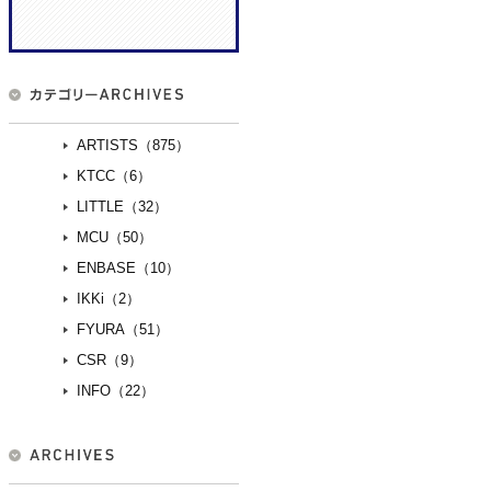
ARTISTS（875）
KTCC（6）
LITTLE（32）
MCU（50）
ENBASE（10）
IKKi（2）
FYURA（51）
CSR（9）
INFO（22）