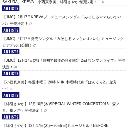
SAKURA」KREVA、小西真奈美、綿引さやか出演決定！！
ARTISTS
【JMC】2月17日KREVAプロデュースシングル「みそしるママらいすパ
パ」発売決定！
ARTISTS
【JMC】2月17日発売シングル「みそしるママらいすパパ」ミュージック
ビデオvol.1公開！
ARTISTS
【JMC】12月17日(木)『最初で最後の特別限定 2nd ワンマンライブ』開催
決定！
ARTISTS
【小西真奈美】毎週木曜日 20時 NHK 木曜時代劇「ぼんくら2」出演
中！
ARTISTS
【綿引さやか】12月10日(木)SPECIAL WINTER CONCERT2015「森ノ
音、風ノ声」開催決定！
ARTISTS
【綿引さやか】12月17日(木)〜20日(日)ミュージカル「BEFORE