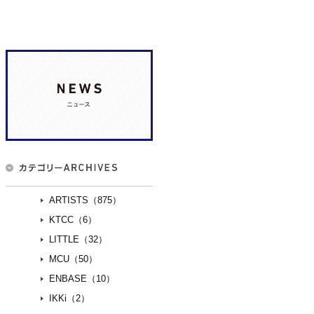
ARTISTS（875）
KTCC（6）
LITTLE（32）
MCU（50）
ENBASE（10）
IKKi（2）