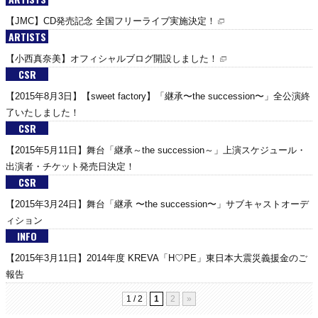
【JMC】CD発売記念 全国フリーライブ実施決定！
ARTISTS
【小西真奈美】オフィシャルブログ開設しました！
CSR
【2015年8月3日】【sweet factory】「継承〜the succession〜」全公演終
了いたしました！
CSR
【2015年5月11日】舞台「継承～the succession～」上演スケジュール・
出演者・チケット発売日決定！
CSR
【2015年3月24日】舞台「継承 〜the succession〜」サブキャストオーデ
ィション
INFO
【2015年3月11日】2014年度 KREVA「H♡PE」東日本大震災義援金のご
報告
1 / 2
1
2
»