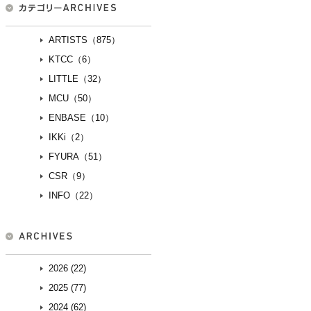
ARTISTS（875）
KTCC（6）
LITTLE（32）
MCU（50）
ENBASE（10）
IKKi（2）
FYURA（51）
CSR（9）
INFO（22）
2026 (22)
2025 (77)
2024 (62)