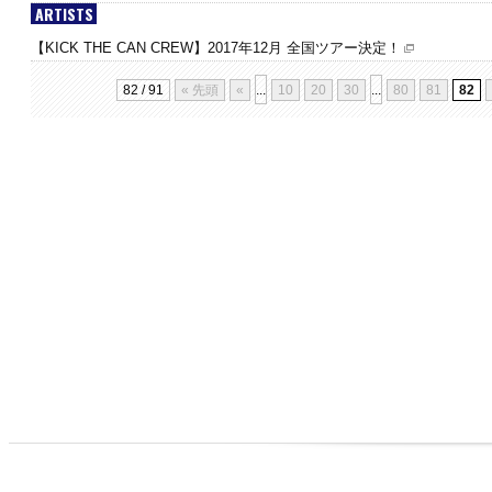
ARTISTS
【KICK THE CAN CREW】2017年12月 全国ツアー決定！
82 / 91
« 先頭
«
...
10
20
30
...
80
81
82