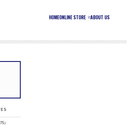
HOME
ONLINE STORE
ABOUT US
875）