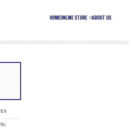
HOME
ONLINE STORE
ABOUT US
875）