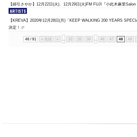
【綿引さやか】12月22日(火)、12月29日(火)FM FUJI『小此木麻里Salon
ARTISTS
【KREVA】2020年12月28日(月)「KEEP WALKING 200 YEARS SPECIA
決定！
48 / 91
« 先頭
«
...
10
20
30
...
46
47
48
49