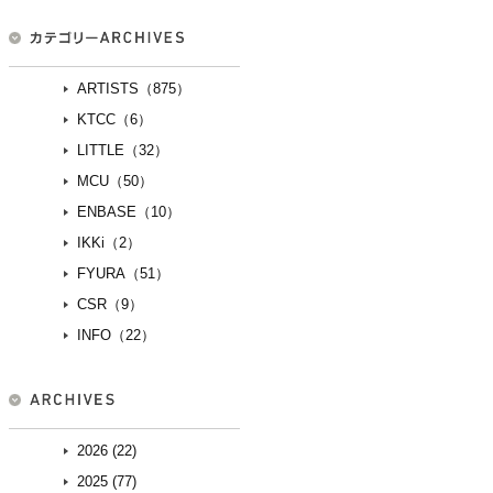
ARTISTS（875）
KTCC（6）
LITTLE（32）
MCU（50）
ENBASE（10）
IKKi（2）
FYURA（51）
CSR（9）
INFO（22）
2026 (22)
2025 (77)