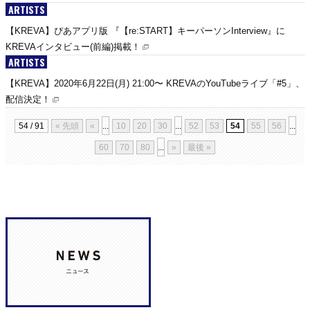
ARTISTS
【KREVA】ぴあアプリ版 『【re:START】キーパーソンInterview』に
KREVAインタビュー(前編)掲載！
ARTISTS
【KREVA】2020年6月22日(月) 21:00〜 KREVAのYouTubeライブ「#5」、
配信決定！
54 / 91
« 先頭
«
...
10
20
30
...
52
53
54
55
56
...
60
70
80
...
»
最後 »